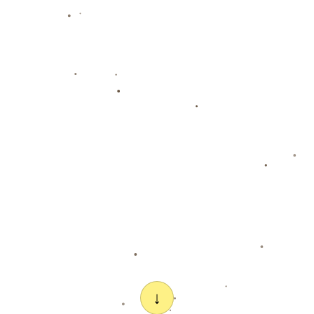
上一篇：季孟年：崔永熙重返NBA常規賽的夢想之路比想象中更加崎嶇.
下一篇：日本隊為備戰12強賽與國足的比賽將與韓國隊進行評估賽.
联系我们
销售网点
留言反馈
{Copyright 2024
开云体育中国官方网址-在线登录入口 APP下载