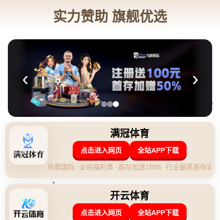
Kaiyun开云体育APP
选择语言
新闻中心
阿斯：客战拉斯帕尔马斯门迪将重回皇马首发；卡瓦哈尔将会轮
休
发布时间: 2026-04-29 19:10:26
**重回首发：门迪在皇马对阵拉斯帕尔马斯的关键角色**
在即将到来的对阵拉斯帕尔马斯的客场比赛中，**费兰·门迪**将重回