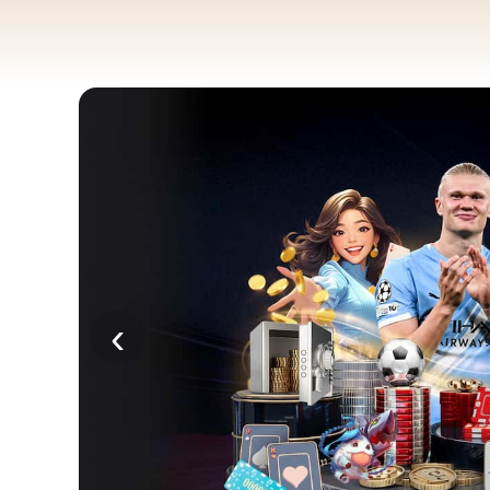
Kaiyun开云体育APP