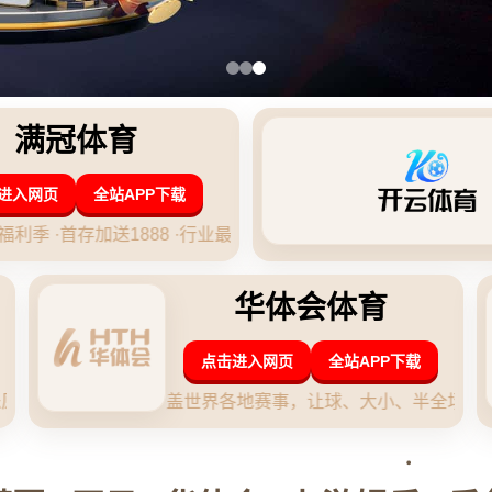
前位置：
主页
>
新闻中心
2020年中超爭冠組決賽
发布时间: 2026-04-29 19:
个数字化时代，体育赛事的观看方式正在发生翻天覆地的变化。**2020
，您将了解到如何找到中超决赛的最佳直播资源，同时探索该赛事的背景
赛事背景与重要性**