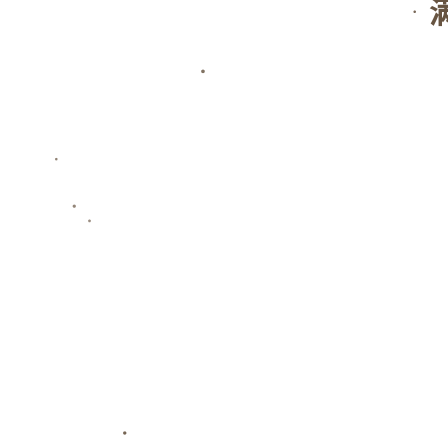
例如
的拼
地址：
江苏省镇江市句容市郭庄镇
然不
电子邮箱：admin@cn-tw-kaiyun.com
##
电话：023-6466608
当然
传真：023-6466608
一名
季屡