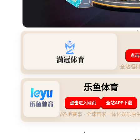
新闻中心
您当
公司动态
常见问题
**
在意
比的
是因
联系我们
##
足球
着深
即便