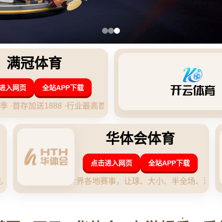
前位置：
主页
>
新闻中心
斯帕萊蒂："走到這一步不只
发布时间: 2026-04-29 19:
斯帕莱蒂：走到这一步不只因奥斯梅恩**
大利足球的世界里，谈起那不勒斯本赛季的亮眼发挥，很难不提及他们的
得分能力成为球队的核心，吸引了全球球迷和媒体的目光。然而，那不勒
为奥斯梅恩*。”这话道出了一个真相：虽然明星球员的表现至关重要，
# **团队协作：那不勒斯崛起的基石**
是一项团队运动，个人的闪光固然能决定一些比赛的结果，却不足以支撑
刻的理解。在他的执教理念中，那不勒斯的崛起并非单纯地依赖奥斯梅恩
是防守球员，也需要承担一部分组织进攻的任务；即便是替补球员，在关