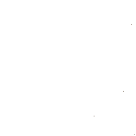
在球
致了