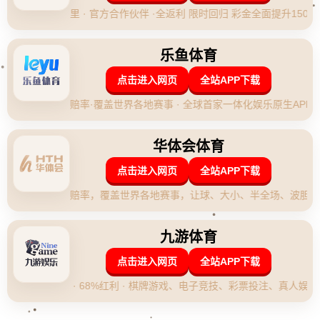
传出消息，**上海申花足球俱乐部**已向阿塞拜疆豪门**卡拉巴赫**
中场球员**安德拉德**报价**200万欧元**。这一消息不仅令球迷们期
待，也引发了对两家俱乐部未来发展的深思。
### 申花的引援策略
上海申花作为中超联赛的重要球队，一直以来都有着强烈的引援愿
望。球队为增强中场实力，不惧重金投入，针对安德拉德的报价正是
这一策略的体现。安德拉德在卡拉巴赫的表现十分出色，他不仅在场
上展现了强大的技术能力，还具备出色的战术意识，能够有效组织球
队的进攻，符合申花对于中场球员的需求。