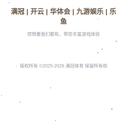
们总是能在比赛日将球场座无虚席。他们用嘹亮的歌声和整齐的口号
为球队加油助威，营造出一种无与伦比的比赛氛围。这样的支持不仅
激励了场上的球员，也让对手感受到巨大的压力。**詹俊**曾在一次
比赛解说中提到：“在梭鱼湾球场比赛，仿佛置身于一片蓝色的海洋，
球迷的热情让人难以忘怀。”
其次，大连球迷的忠诚度同样令人钦佩。无论球队的成绩如何，他们
始终不离不弃。即便是在球队低谷时期，球迷们依然坚定地站在球队
身后，给予支持和鼓励。这种忠诚不仅体现在比赛日的现场支持，还
体现在日常生活中。许多球迷自发组织各种活动，如球迷聚会、慈善
义卖等，以实际行动支持球队的发展。
**大连梭鱼湾球场**的球迷文化也得益于城市深厚的足球底蕴。大连
作为中国足球的摇篮，曾培养出无数优秀的球员和教练。这里的居民
对足球有着天然的热爱和理解，这种热情代代相传，成为了城市文化
的一部分。**詹俊**在一次采访中表示：“大连的足球文化是中国足球
的一面旗帜，梭鱼湾球场的球迷是这面旗帜的守护者。”