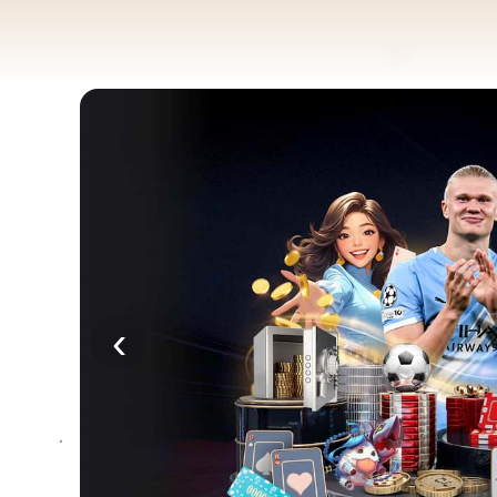
Kaiyun开云体育APP