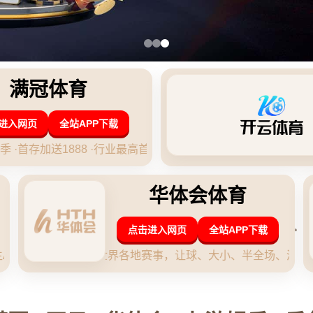
前位置：
主页
>
新闻中心
中超聯賽第8輪比賽
发布时间: 2026-04-29 19:
中超联赛第8轮比赛集锦：一场足球盛宴**
2023赛季中超联赛的如火如荼地进行，第8轮比赛可谓是各队实力的再一
慧的较量**。在此轮的激烈比拼中，多场比赛堪称经典，吸引了大批足
。
强强对话：广州恒大 VS 北京国安**
场比赛无疑是本轮的焦点之战，两支强队的碰撞总能激起无数精彩的对抗。
占据了一定的优势。第20分钟，恒大利用一次边路突破成功攻破北京国
战术。