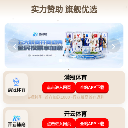
Kaiyun开云体育APP
选择语言
新闻中心
烏克蘭前鋒亞爾莫連科一傳一射 全場最佳.
发布时间: 2026-04-29 19:10:26
**乌克兰前锋亚尔莫连科一传一射 全场最佳：揭示乌克兰足球的耀眼
新星**