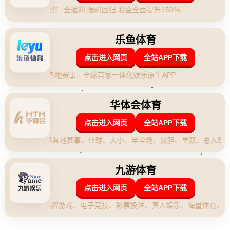
乌克兰足球近年来涌现出了不少杰出的人才，但鲜有像**安德烈·亚尔
莫连科**这样耀眼的天才。近日的一场比赛中，他以一传一射的出色
表现，不仅助力球队获胜，更赢得了“全场最佳”的称号。这位乌克兰
前锋的精彩表现，不仅令足球爱好者津津乐道，更让人们对乌克兰足
球的未来充满期望。
**亚尔莫连科的出色表现：**
在这场关键的比赛中，**亚尔莫连科**完美诠释了**前锋**这一角色
的精髓。他的每一次触球都显示出高度的技战术水平和对赛场的洞察
力。开场不久，他便以一记精准的传球助攻队友破门，为比赛奠定了
胜利基调。下半场，他凭借顽强的拼搏精神和**精湛的盘带技术**，
在对方禁区内摆脱数名防守球员，成功射入关键一球。这次一传一射
的出色表现不仅帮助球队锁定胜局，更使他赢得“全场最佳”这一荣
誉。
**乌克兰足球的崛起：**
随着**亚尔莫连科**等新生代球员的崛起，乌克兰足球正在国际舞台