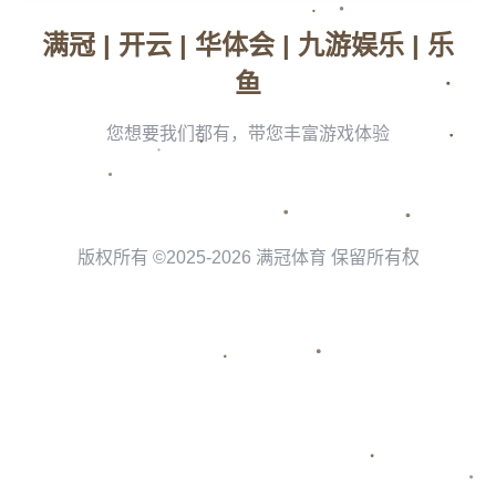
球队在本场比赛中展现出的防线漏洞，仿佛是一座毫无设防的堡垒，
难以抵挡对手的猛烈进攻。防线的失衡不仅造成了比分上的落后，更
对全队的士气形成重大打击。一场大败犹如一枚重磅炸弹，引爆了潜
藏在皇马防线中的危机。**这样的崩溃不仅是技战术层面的缺陷，更
是士气层面的一次重创**。
**领袖匮乏**
在这场比赛中，皇马明显缺乏一位能够在关键时刻挺身而出的领袖。
在过往，像拉莫斯这样的队长常常在关键时刻带领全队重新振作，但
目前的阵容中，似乎没有人能够接过这样的重担。球队缺乏能够统领
全局的人物，导致在危机来临时，整体显得有些无所适从。
**军心不稳**