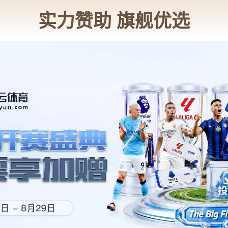
0
服务热线：
网站首页
关于我