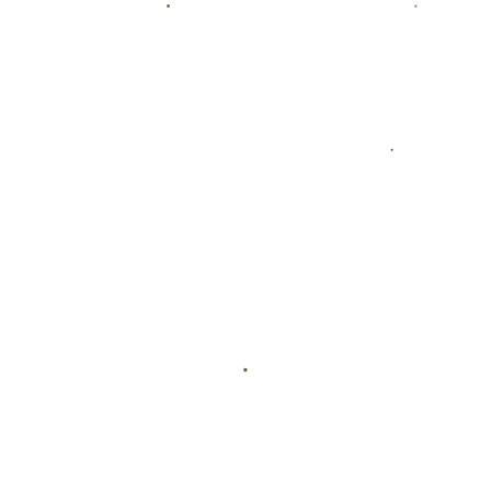
调查
俱乐
从而
以往