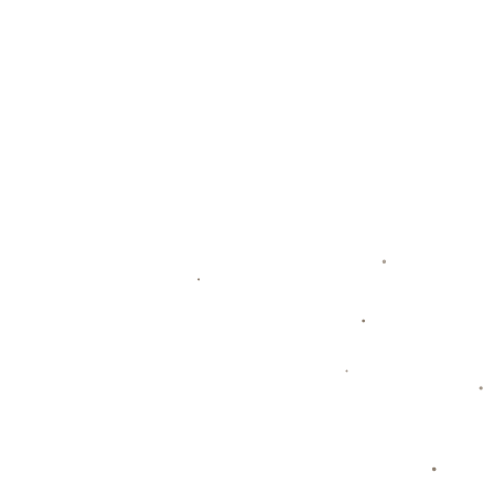
上一
下一
联系我们