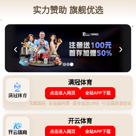
Kaiyun开云体育APP
选择语言
新闻中心
NBA史上第5人 恩比德跻身总薪资「5亿美元俱乐部」.
发布时间: 2026-04-29 19:10:26
**NBA总薪资5亿美元俱乐部新成员：恩比德的传奇之路**
在篮球的殿堂——NBA，每一位进入“5亿美元俱乐部”的球员都堪称划