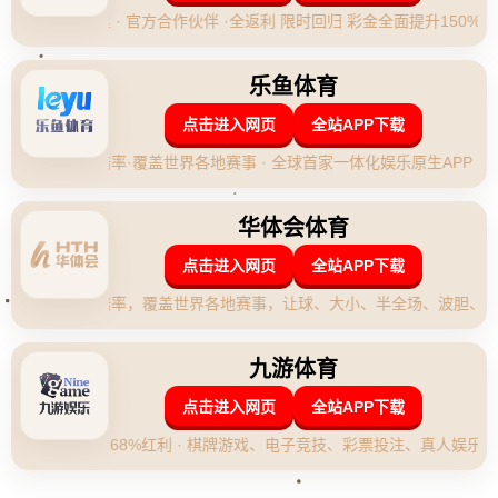
时代的巨星。他们不仅依靠卓越的球技震撼赛场，更在商业价值与个
人品牌上达到了顶峰。而如今，费城76人的当家球星**乔尔·恩比德**
也正式跻身“总薪资**5亿美元俱乐部**”，成为**NBA历史上的第5位
获此殊荣的球员**。这一成就不仅彰显了他的个人实力，还印证了他
在联盟中无可撼动的地位。
---
### **第一部分：恩比德崛起的背景**
过去十年，乔尔·恩比德的名字与天赋和努力紧密相连。这位出生于喀
麦隆的内线巨兽，经历了早期伤病的困扰后，在联盟中迅速确立了自
己的地位。从2014年选择进入NBA的选秀夜，到如今成为MVP级别的
球员，他的篮球生涯无疑是一段励志传奇。
在2017年，恩比德与76人签下了一份为期5年、总价值1.48亿美元的合
同。这一合同奠定了他未来巩固在76人核心地位的基础。2021年，他
更是再度与球队续约，合约金额高达4年1.96亿美元。随着多年累计薪
资的上涨，他也跨越了5亿美元这一惊人的里程碑。**恩比德**不仅成