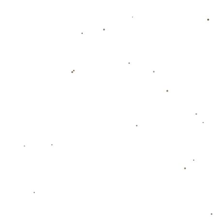
“5亿美元俱乐部”也将激励更多球员为巅峰努力拼搏。
上一篇：坐不住！FIFA著手調查名廚撒鹽哥在世界杯決賽後一系列離譜行徑及“不當訪問權”.
下一篇：意甲第13輪佛羅倫薩4-3AC米蘭 伊布梅開二度+造烏龍難救主.