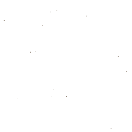
具吸引力。
上一篇：揭曉時刻！英超官方：今日北京時間16點公布2023-24賽季賽程！.
下一篇：2024中超年度颁奖典礼将在1月8日晚上7点半举行.