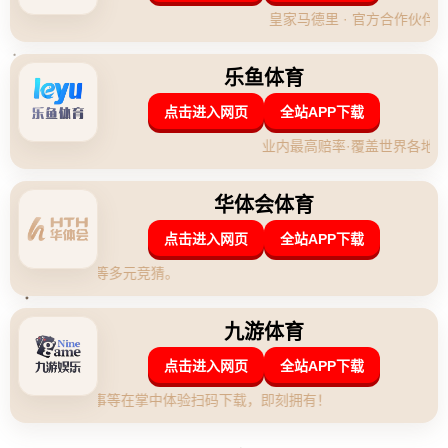
题。近日，足球评论员杨毅在谈及这一政策时表示：“启用归化球员是
圈内的共识，包括领导层的认可。”这一观点不仅引发了广泛的关注，
也为我们深度分析归化政策的必要性及其对中国足球未来的影响提供
了契机。
#### 归化球员政策的背景
*归化球员*是指按照特定程序，取得一个国家的国籍，从而代表该国
征战国际赛事的外国球员。中国足球近年来虽然有不少年轻才俊崭露
头角，但在世界足球的竞争中，整体实力依然有待提升。为了缩短与
世界先进水平之间的差距，借助归化球员的力量成为一项被广泛接受
的策略。
#### 圈内共识的形成
杨毅提到“圈内共识”，这表明在中国足球各界，包括教练、球员以及
管理层，普遍认可归化球员能够带来的积极影响。例如，归化球员的
加入不仅可以提升球队的整体实力，还可以通过他们丰富的**比赛经
验**和**技战术素养**，提升国内年轻球员的水平。这一策略的背