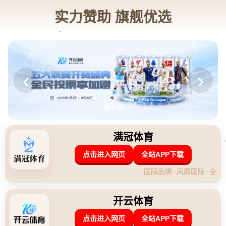
Kaiyun开云体育APP
选择语言
新闻中心
杨毅：启用归化球员是圈内共识 也包括领导
发布时间: 2026-04-29 19:10:26
### 杨毅：启用归化球员是圈内共识 也包括领导
在中国足球的发展进程中，**归化球员**政策逐渐成为一个热议的话