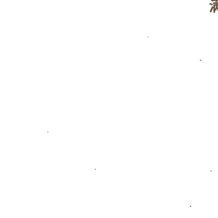
关。
益，
地址：
江苏省镇江市句容市郭庄镇
电子邮箱：admin@cn-tw-kaiyun.com
电话：023-6466608
传真：023-6466608