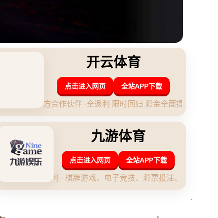
售希門尼斯.
10:26
在新赛季的更好表现。近日，《邮报》的一则消息为球迷们
斯**。这项举动不仅影响球队整体战略，亦引发了关于转会
的射门技术和身体素质被球迷所熟知，更因在关键比赛中展
是他们在英超中竞争力的重要保障。
出售希门尼斯。首先，希门尼斯的出售可能与他的伤病状况有