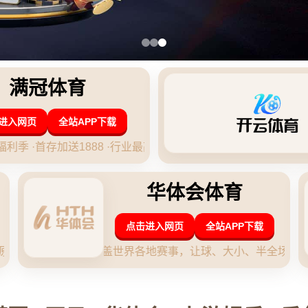
前位置：
主页
>
新闻中心
郵報：狼隊有意在今夏出
发布时间: 2026-04-29 19:
狼队计划在今夏出售希门尼斯的意图揭示**
足球转会市场的夏季窗口临近，各大俱乐部纷纷调整他们的阵容，以寻求
了新的讨论话题：*狼队有意在今夏出售他们的关键球员之一，**希门尼
的广泛讨论。*
希门尼斯的重要性与出售原因**
来，希门尼斯在狼队的攻击线上发挥了至关重要的作用。他不仅因为出色
的冷静与果敢赢得了教练的信任。对于狼队来说，拥有这样一位前锋无疑
，*转会市场的风云变化*与俱乐部的长期战略规划，让狼队考虑在今夏