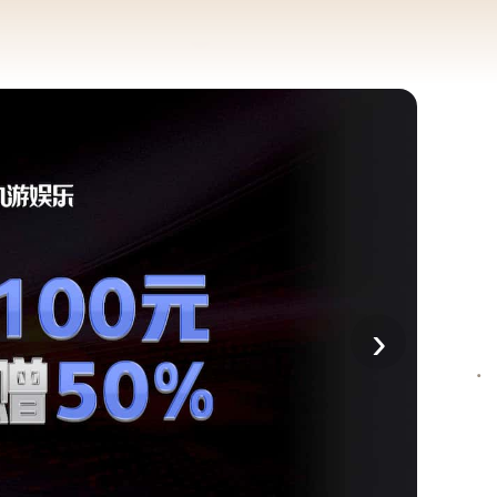
选择语言
23-6466608
们
产品中心
新闻中心
联系方式