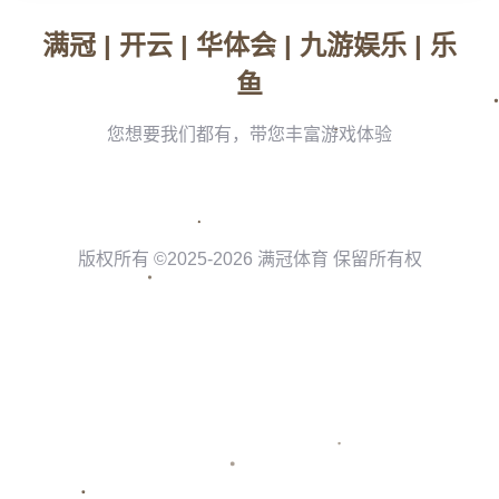
情感。*英超六豪门*之所以选择退出欧洲超级联赛，根本原因在于他
们意识到，球迷的声音才是决定足球命运的根本要素。*各大球迷组织
和网络平台上的激烈反应*清楚地表明，球迷坚决反对这一违背体育传
统的项目。对足球的热爱不仅仅停留于胜利与荣誉，更倾注于公平竞
争和传统赛事的延续。
**商业利益与足球传统的冲突**
对于努力维系欧洲各大联赛稳定的球迷和从业者来说，欧洲超级联赛
的提出无疑是对足球传统的一次大胆挑战。该联赛的目标是打造一个
商业价值更高、更具观赏性的赛事，但这种形式无疑会破坏现有的足
球生态系统，并可能会导致*小型俱乐部在竞争中无路可走*。通过耗
费巨资打造的超级联赛，极大可能让足球成为少数俱乐部的金钱游
戏，忽视小型球队及其背后无数努力为之心血付出的球迷。这种方式
不仅违背了体育精神，也削弱了联赛的多元竞争性和观赏性。
**英超六豪门的果断决策**
在遭到来自各方的强烈反对后，*英超六豪门*立刻进行了自我反思。