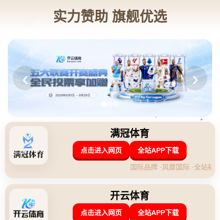
Kaiyun开云体育APP
选择语言
新闻中心
英超六豪門宣布退出歐洲超級聯賽 尊重球迷的意願.
发布时间: 2026-04-29 19:10:26
**英超六豪门正式退出欧洲超级联赛，深得民心**
在足球历史的漫长进程中，球迷一直扮演着不可或缺的重要角色。