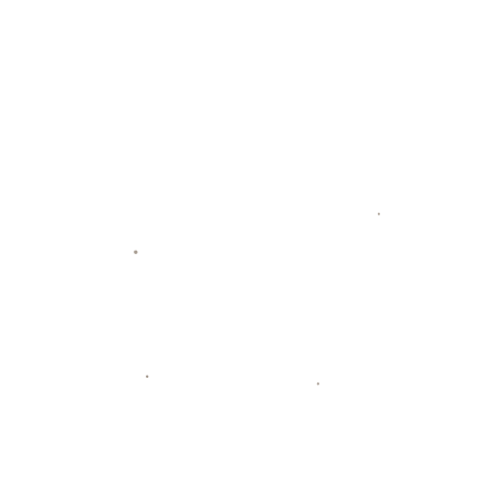
**3
篮网
以帮
**
可以
的交
成为
**
在众
量。
成。
**5