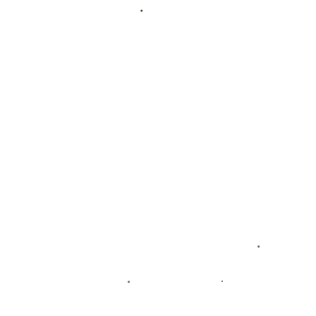
对于
考验
上一
下一