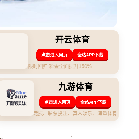
首轮／1优质新秀+1首轮.
10:26
多支球队关注。据报道，已经有超过10支球队表示对他有意。
的组合。这样的**高要价**背后，反映了卡约在市场上的
球技术和巨大的发展潜力。他的全能表现和稳定的发挥使他
员是各支球队梦寐以求的财富。而卡约正是这样的球员，他