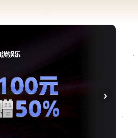
选择语言
23-6466608
们
产品中心
新闻中心
联系方式