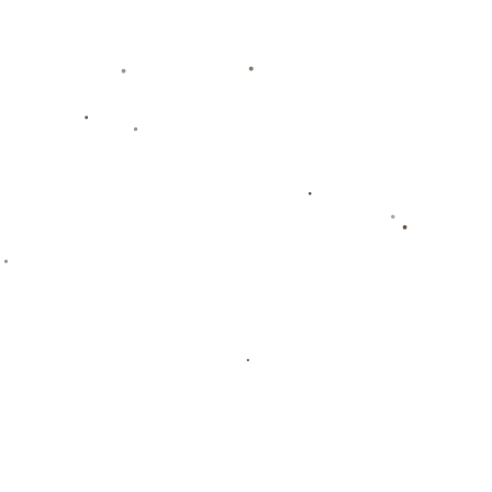
篇：看看這操作 羅馬諾爆料水晶宮中衛安德森以3000萬鎊加入富勒姆
销售网点