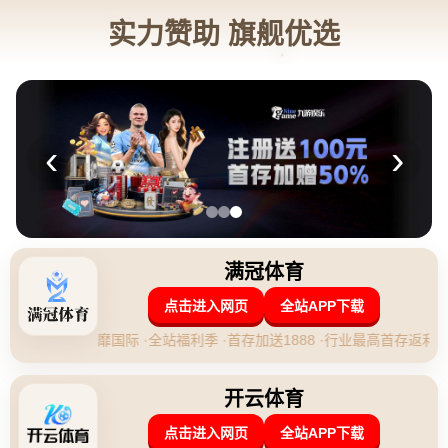
Kaiyun开云体育APP
选择语言
新闻中心
罗马诺：佩德里已与巴萨就续约至2030年达成口头协议.
发布时间: 2026-04-29 19:10:26
在现代足球的世界里，球员的合约谈判往往引发球迷和媒体的广泛关
注。**据知名记者罗马诺报道，巴塞罗那中场新星佩德里已经与俱乐