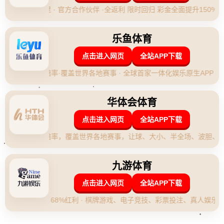
在中国足球联赛中，球员的转会总是备受瞩目。*天津津门虎球员明天
即将转会上海海港*，这无疑是近日来中国足球界一则备受关注的消
息。这位**曾代表中国国家队出场5次**的球员，究竟会对上海海港的
发展带来怎样的影响？本文将深入探讨这桩重要转会背后的故事。
首先，我们需要了解这位球员在天津津门虎时期的表现。他是球队的
关键成员，多次在比赛中展现出色的能力，并被视为球队的中坚力