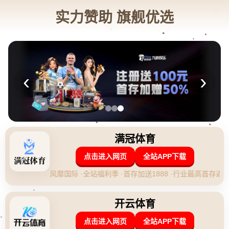
Kaiyun开云体育APP
选择语言
新闻中心
天津津门虎球员明天转会上海海港，曾代表中国国家队出场5次.
发布时间: 2026-04-29 19:10:26
**天津津门虎球员明天转会上海海港，曾代表中国国家队出场5次：探
索这桩重要转会背后的故事**