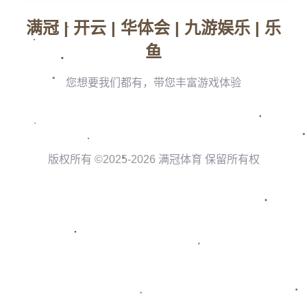
**皇馬邊鋒的卓越表現**
皇家馬德里在過去的賽季中，憑藉幾名優秀的邊鋒球員，多次在關鍵
比賽中取得勝利。*維尼修斯*便是一個明顯的例子，他的技術與速度