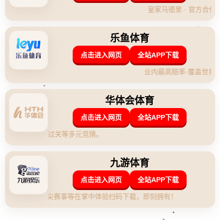
焦點。然而，這次的新聞並非僅僅圍繞球場上的表現，而是與**公平
競賽規則**的違反有關。據英國媒體報導，曼聯因某些行為**違反了
英足總相關規定**，被處以**25.6萬英鎊的罰款**。然而，令人意外
的是，曼聯官方隨即做出回應，表示此事件不會影響球隊今夏的轉會
預算。這不禁讓人思考：這筆罰款背後究竟隱藏著什麼樣的故事？而
對轉會市場的“錢袋子”是否真的毫無影響？
---
### 曼聯違規背後的原因
作為一家全球品牌化運營的足球俱樂部，**曼聯對規則的遵從可謂至
關重要**。那麼，此次違規究竟是怎麼回事呢？
根據報導，是因曼聯在相關**球員交易或合約制度**方面出現了程序
性錯誤，涉嫌未全面遵守英足總的公平競賽規則。這可能涉及以下幾
種情況：
1. **球員合約細節披露不完整**
英足總對球員收入的透明度有著詳細要求，而一旦俱樂部因疏忽未完