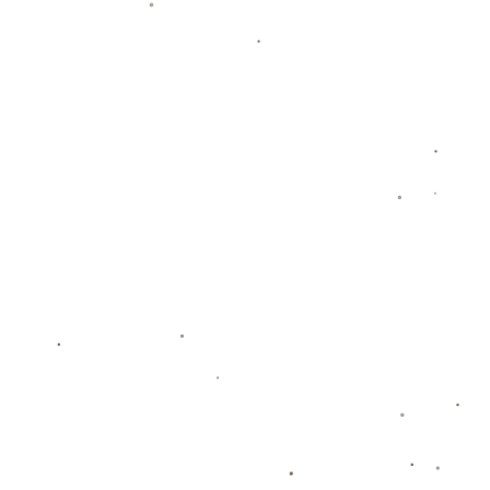
最後，個人情感因素也扮演了關鍵角色。穆西亞拉出生於德國斯圖加
特，家庭中德國根源的影響，使他對德國這片土地有著天然的歸屬