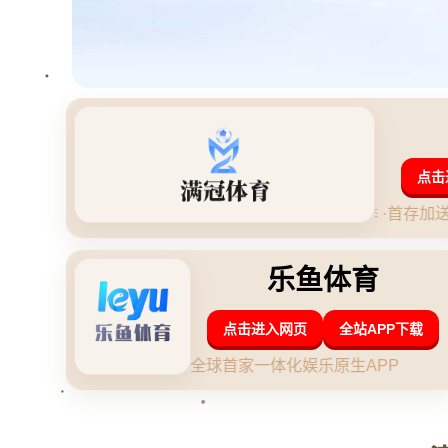
新闻中心
您当
公司动态
常见问题
**
在一
键。
良好
联系我们
首先
究表
员都
**