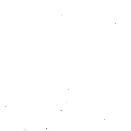
返回
留言反馈