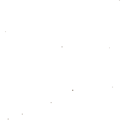
##
若说
都蓉
**
准传
令对