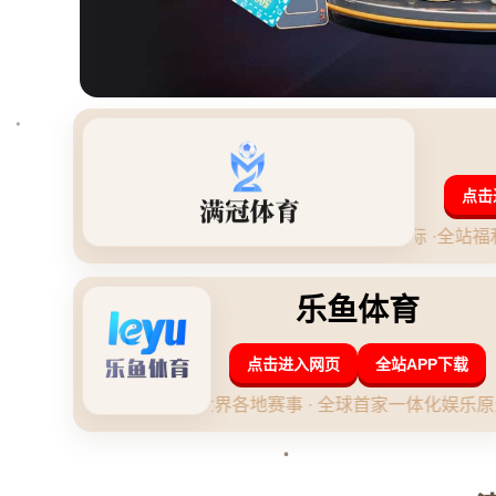
新闻中心
您当
公司动态
常见问题
**
在中
队而
蓉城
联系我们
##
提起
持和
从2