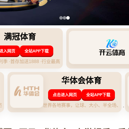
前位置：
主页
>
新闻中心
海港要想卫冕 竞争对手除了隔壁申
发布时间: 2026-04-29 19:
海港卫冕之路的敌手，不止申花，更包括成都蓉城**
超联赛竞争日趋激烈的背景下，**卫冕中超冠军已不单是实力的考验，更
言，他们本赛季的目标无疑是捍卫冠军荣耀。然而，在赛场上，**真正
同样不容小觑**。
# 上海申花：传统对手“隔壁老王”新赛季卷土重来
上海申花，就不得不提两者之间的德比恩怨。作为上海滩的另一支豪门球
韧性让其一直是海港的主要对手之一**。
022赛季至今，申花展现出了逐步回升的气势。**前场突破手汪海健、