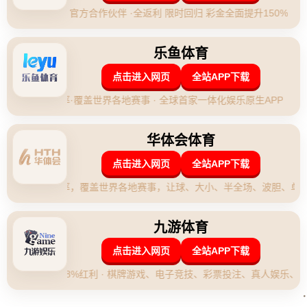
*近日，曼城正式对外公布了新赛季欧冠21人A名单。这一名单不仅体
现了球队本赛季在欧冠中的雄心壮志，也展示了他们在攻防两端的强
大实力。头号射手哈兰德大显锋芒，而中后场多名悍将悉数在列，给
球迷带来了更多期待。本文将为您解析这份名单，并剖析曼城的欧冠
目标与可能面临的挑战。*
---
### **哈兰德领衔曼城前场，锋线配置堪称奢华**
本次欧冠名单中，最引人瞩目的无疑是挪威天才射手哈兰德。他以超
强的进球能力闻名，自加盟曼城以来，一直扮演球队的核心角色。上
赛季的哈兰德，无论是英超联赛还是欧冠赛场，都展现出了超群的进
球效率。在他的带领下，曼城前场的火力十分凶猛。配合边路的马赫
雷斯和格拉利什，以及中场大脑德布劳内的精准传球，**曼城的进攻
线堪称“豪华天团”**，每个位置都让对手头疼不已。
值得一提的是，哈兰德本赛季对欧冠冠军的渴望空前强烈。作为个人
荣誉中唯一缺失的重要奖杯，他将竭尽全力帮助曼城争夺这项至高荣