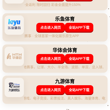
体育总局体育信息中心**作为中国体育事业信息化的关键部门，肩负
起了推动体育信息化进程的重要使命。
### 体育信息化的重要性
随着科技的发展，信息化已成为提升各行各业效率和竞争力的重要手
段。体育信息化则代表着用信息技术手段来提升体育管理、竞赛组
织、结果分析和体育科研的能力。通过信息化，一方面可以提高资源
的配置效率，另一方面也能增强体育赛事的观赏性和参与感。
### **国家体育总局体育信息中心**的角色与责任
作为中国体育信息化的**核心机构**，**国家体育总局体育信息中心
**的主要职能包括信息规划、数据管理、技术支持等。具体而言，它
负责统筹设计和实施国家体育信息化战略，建设并维护国家体育数据
中心及相关信息系统，为体育竞赛、科学研究、政策制定等提供数据
支持。此外，它还承担着培养体育领域信息化人才的任务。
### 推动体育产业升级的案例
近年来，国家体育总局体育信息中心通过优化信息系统和数据平台，