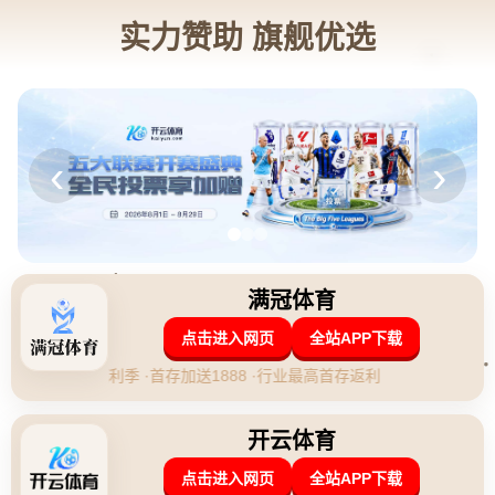
Kaiyun开云体育APP
选择语言
新闻中心
国家体育总局体育信息中心.
发布时间: 2026-04-29 19:10:26
**国家体育总局体育信息中心：推动体育信息化的引擎**
在信息化浪潮的驱动下，体育产业也面临着巨大的变革挑战。**国家