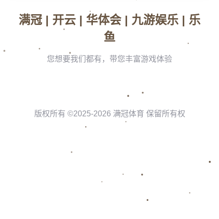
推动了多个体育领域的转型升级。例如，在大众体育健身服务中，信
息中心通过开发健身活动APP，有效提升了民众参与体育锻炼的便利
性。这不仅提高了**全民健身意识**，也推动了相关产业的繁荣。
### **技术创新**的应用
在技术应用上，体育信息中心紧跟信息技术进步的步伐，积极引入**
大数据、云计算、物联网**等先进技术，提升体育信息化的层次。例
如，在大型赛事中，利用大数据分析运动员的表现，进而调整教练策
略，极大地提升了竞技成绩。
### **未来展望**