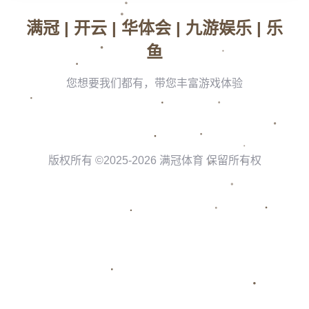
重要性。拉比奥特的出色表现为尤文图斯撕开桑普多利亚防线提供了
保障，尤其是在比赛第26分钟和第64分钟的精准得分，更是为球队奠
定了胜局。此外，他在中场的穿针引线也为前锋们创造了多次机会，
为球队整体进攻做出了巨大贡献。
我们可以从数据中看到，**尤文图斯在控球率和射门次数方面均占据
上风**。控球率达到62%，射门次数更是高达18次，而桑普多利亚仅
有9次射门机会。这一数据反映了尤文图斯在比赛中的强势统治力，他
们并没有因桑普多利亚的进攻而迷失自我。这得益于主教练阿莱格里
在战术上的精准布置，他通过灵活的阵型与中场球员的机动性，成功
限制了对手的发挥。
在这场比赛中，尤文图斯的防守表现也值得一提。尽管桑普多利亚在
比赛中曾两度打破尤文的球门，但总体来说，*尤文的后防线整场保持
了极高的专注度和组织能力*。特别是德利赫特的出色表现，多次关键
解围确保了球队在面临对手反扑时的稳定性。
**此役过后，尤文图斯在积分榜上的位置愈发稳固，与竞争对手的差